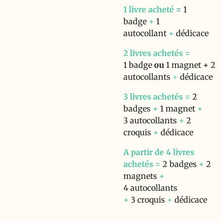
1
livre
acheté
=
1
badge
+
1
autocollant
+
dédicace
2 livres achetés =
1
badge
ou
1 magnet
+
2
autocollants
+
dédicace
3
livres
achetés =
2
badges
+
1 magnet
+
3 autocollants
+
2
croquis
+
dédicace
A partir de 4 livres
achetés =
2
badges
+
2
magnets
+
4
autocollants
+
3 croquis
+
dédicace