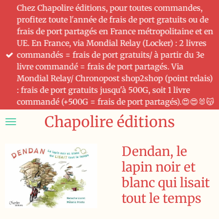
Chez Chapolire éditions, pour toutes commandes,
Passer
profitez toute l'année de frais de port gratuits ou de
au
frais de port partagés en France métropolitaine et en
contenu
UE. En France, via Mondial Relay (Locker) : 2 livres
principal
commandés = frais de port gratuits/ à partir du 3e
livre commandé = frais de port partagés. Via
Mondial Relay/ Chronopost shop2shop (point relais)
: frais de port gratuits jusqu'à 500G, soit 1 livre
commandé (+500G = frais de port partagés).😍😍🐰😽
Chapolire éditions
Dendan, le
lapin noir et
blanc qui lisait
tout le temps