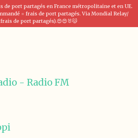
is de port partagés en France métropolitaine et en UE.
commandé = frais de port partagés. Via Mondial Relay/
frais de port partagés).😍😍🐰😽
adio - Radio FM
i
ppi