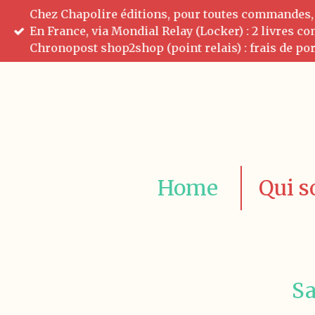
Chez Chapolire éditions, pour toutes commandes, pr
Passer
En France, via Mondial Relay (Locker) : 2 livres c
au
Chronopost shop2shop (point relais) : frais de por
contenu
principal
Home
Qui 
Sa