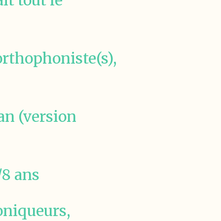
it tout le
 orthophoniste(s),
dan (version
/8 ans
roniqueurs,