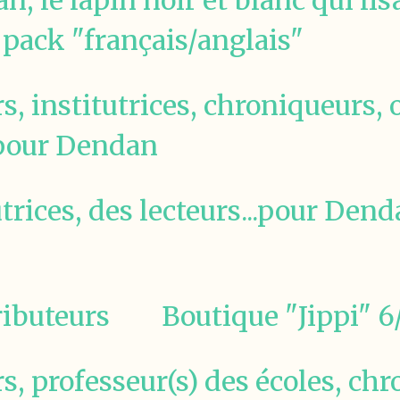
 le lapin noir et blanc qui lisa
pack "français/anglais"
rs, institutrices, chroniqueurs,
 pour Dendan
utrices, des lecteurs...pour Den
ibuteurs
Boutique "Jippi" 6
rs, professeur(s) des écoles, ch