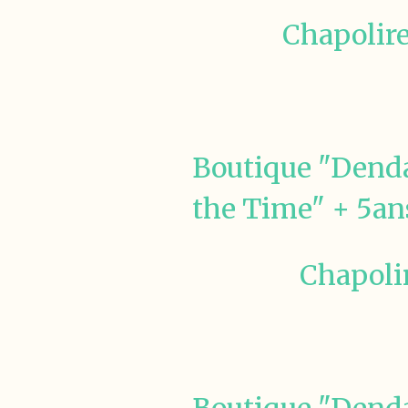
Chapolire
Boutique "Denda
the Time" + 5ans
Chapolir