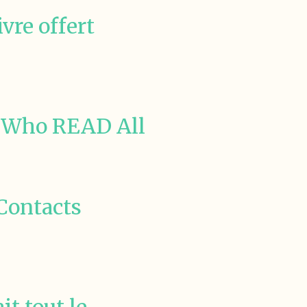
vre offert
t Who READ All
Contacts