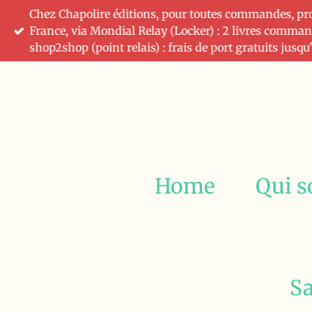
Chez Chapolire éditions, pour toutes commandes, profi
Passer
France, via Mondial Relay (Locker) : 2 livres comman
au
shop2shop (point relais) : frais de port gratuits jusq
contenu
principal
Home
Qui 
Sa