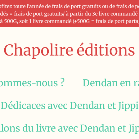
tez toute l'année de frais de port gratuits ou de frais de 
dés = frais de port gratuits/ à partir du 3e livre commandé
u'à 500G, soit 1 livre commandé (+500G = frais de port part
Chapolire éditions
sommes-nous ?
Dendan en r
Dédicaces avec Dendan et Jippi
lons du livre avec Dendan et Ji