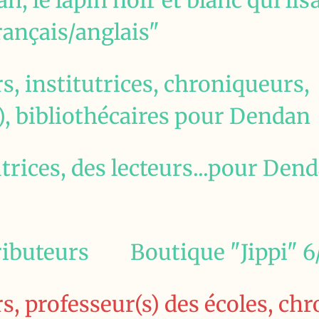
, le lapin noir et blanc qui lisa
rançais/anglais"
rs, institutrices, chroniqueurs,
), bibliothécaires pour Dendan
utrices, des lecteurs...pour Den
ibuteurs
Boutique "Jippi" 6
rs, professeur(s) des écoles, ch