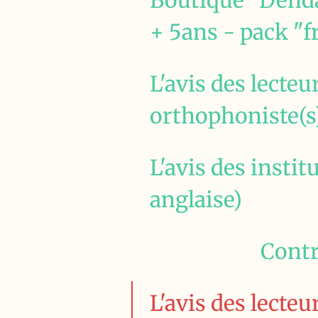
Boutique "Dendan
+ 5ans - pack "f
L'avis des lecteu
orthophoniste(s
L'avis des instit
anglaise)
Contr
L'avis des lecteu