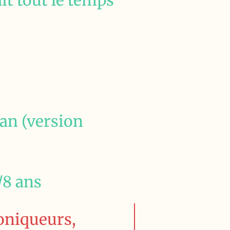
it tout le temps"
dan (version
/8 ans
roniqueurs,