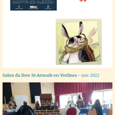
Salon du livre St-Arnoult-en-Yvelines
-
n
ov 2022