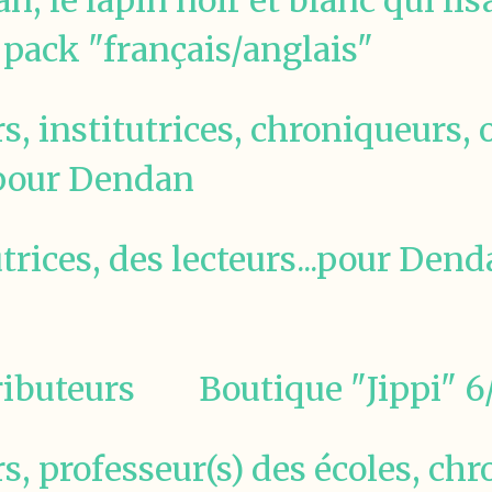
 le lapin noir et blanc qui lisa
pack "français/anglais"
rs, institutrices, chroniqueurs,
 pour Dendan
utrices, des lecteurs...pour Den
ibuteurs
Boutique "Jippi" 6
rs, professeur(s) des écoles, ch