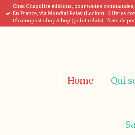
Chez Chapolire éditions, pour toutes commandes, pr
Passer
En France, via Mondial Relay (Locker) : 2 livres c
au
Chronopost shop2shop (point relais) : frais de por
contenu
principal
Home
Qui 
Sa