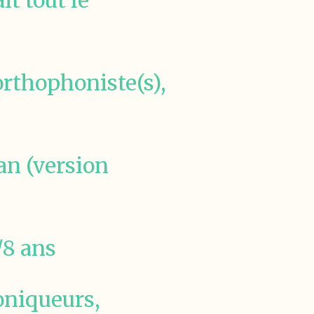
it tout le
 orthophoniste(s),
dan (version
/8 ans
roniqueurs,