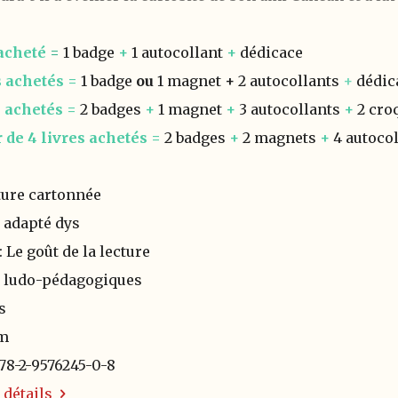
acheté
=
1 badge
+
1 autocollant
+
dédicace
s achetés =
1
badge
ou
1 magnet
+
2 autocollants
+
dédic
s
achetés =
2 badges
+
1 magnet
+
3 autocollants
+
2 cro
r de 4 livres achetés =
2
badges
+
2
magnets
+
4
autoco
ure cartonnée
, adapté dys
 Le goût de la lecture
s ludo-pédagogiques
s
cm
978-2-9576245-0-8
 détails