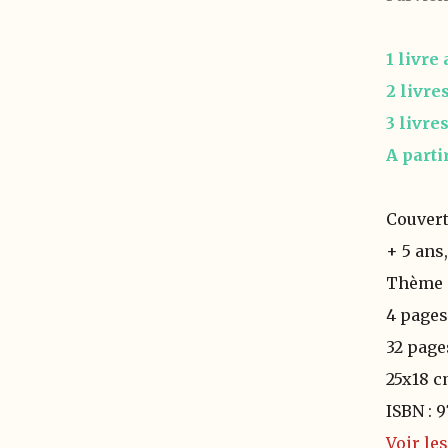
1
livre
2 livre
3
livre
A parti
Couvert
+ 5 ans
Thème :
4 page
32 page
25x18 
ISBN : 
Voir les