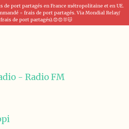
is de port partagés en France métropolitaine et en UE.
commandé = frais de port partagés. Via Mondial Relay/
frais de port partagés).😍😍🐰😽
adio - Radio FM
i
ppi