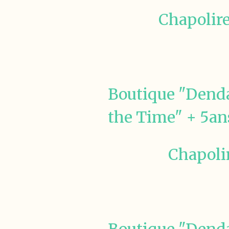
Chapolire
Boutique "Denda
the Time" + 5ans
Chapolir