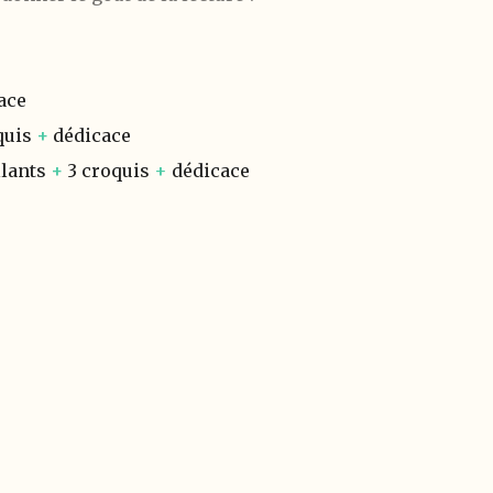
ace
quis
+
dédicace
llants
+
3 croquis
+
dédicace