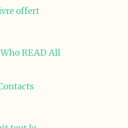
vre offert
t Who READ All
Contacts